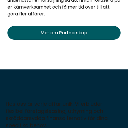
underlättar er försäljning så att ni kan fokusera på
er kärnverksamhet och få mer tid över till att
göra fler affärer.
Mer om Partnerskap
Hos oss är varje affär unik. Vi erbjuder
flexibel företagsleasing, uthyrning och
skräddarsydda finansalternativ för dina
specifika behov.