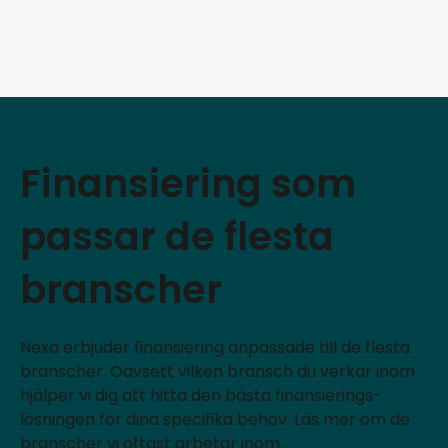
Finansiering som
passar de flesta
branscher
Nexa erbjuder finansiering anpassade till de flesta
branscher. Oavsett vilken bransch du verkar inom
hjälper vi dig att hitta den bästa finansierings­
lösningen för dina specifika behov. Läs mer om de
branscher vi oftast arbetar inom.